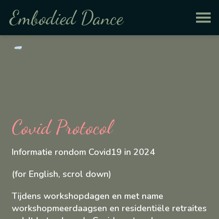
Embodied Dance
Covid Protocol
Informatie rondom Covid19 in 2024
(for English, scrol down)
Tijdens workshopdagen en met name
workshopmeerdaagsen en residentiële retraites