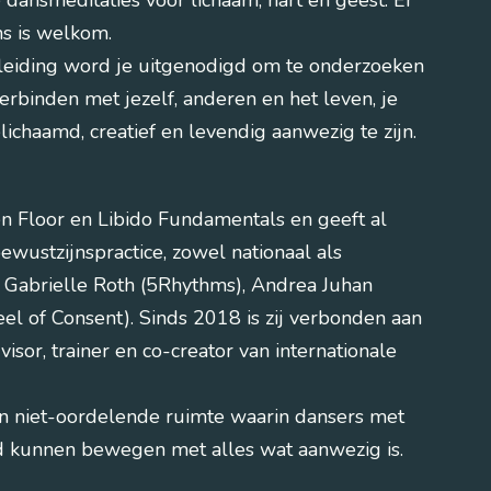
dansmeditaties voor lichaam, hart en geest. Er
ns is welkom.
leiding word je uitgenodigd om te onderzoeken
erbinden met jezelf, anderen en het leven, je
lichaamd, creatief en levendig aanwezig te zijn.
n Floor en Libido Fundamentals en geeft al
ewustzijnspractice, zowel nationaal als
r Gabrielle Roth (5Rhythms), Andrea Juhan
el of Consent). Sinds 2018 is zij verbonden aan
isor, trainer en co-creator van internationale
 en niet-oordelende ruimte waarin dansers met
d kunnen bewegen met alles wat aanwezig is.