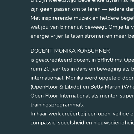
Dit zijn wereldwijd beoefende dynamische 
zijn geen passen om te leren — iedere da
Met inspirerende muziek en heldere bege
wat jou van binnenuit beweegt. Om je te v
energie vrijer te laten stromen en meer be
DOCENT MONIKA KÖRSCHNER
is geaccrediteerd docent in 5Rhythms, Ope
ruim 20 jaar les in dans en beweging als b
internationaal. Monika werd opgeleid doo
(OpenFloor & Libido) en Betty Martin (Whe
Open Floor International als mentor, superv
trainingsprogramma’s.
In haar werk creëert zij een open, veilige
compassie, speelsheid en nieuwsgierighei