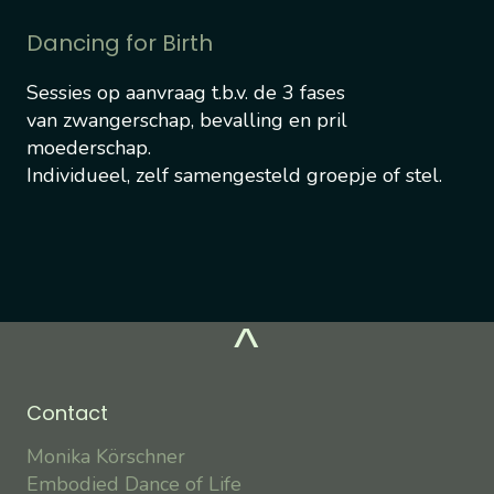
Dancing for Birth
Sessies op aanvraag t.b.v. de 3 fases
van zwangerschap, bevalling en pril
moederschap.
Individueel, zelf samengesteld groepje of stel.
^
Contact
Monika Körschner
Embodied Dance of Life